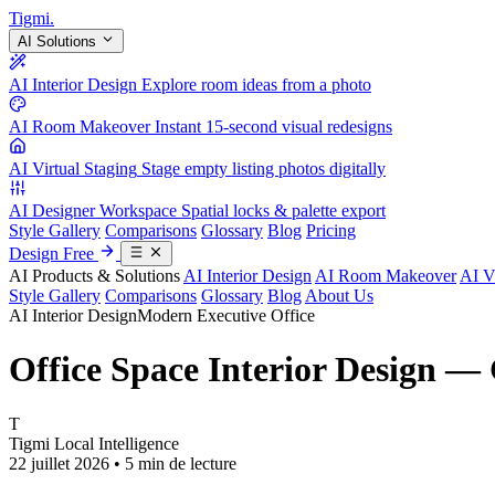
Tigmi
.
AI Solutions
AI Interior Design
Explore room ideas from a photo
AI Room Makeover
Instant 15-second visual redesigns
AI Virtual Staging
Stage empty listing photos digitally
AI Designer Workspace
Spatial locks & palette export
Style Gallery
Comparisons
Glossary
Blog
Pricing
Design Free
AI Products & Solutions
AI Interior Design
AI Room Makeover
AI V
Style Gallery
Comparisons
Glossary
Blog
About Us
AI Interior Design
Modern Executive Office
Office Space Interior Design —
T
Tigmi Local Intelligence
22 juillet 2026 • 5 min de lecture