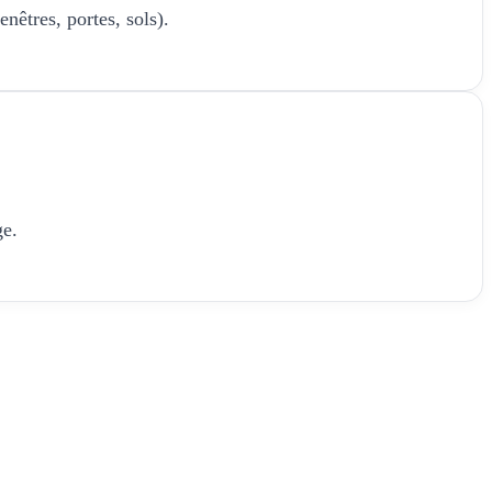
nêtres, portes, sols).
ge.