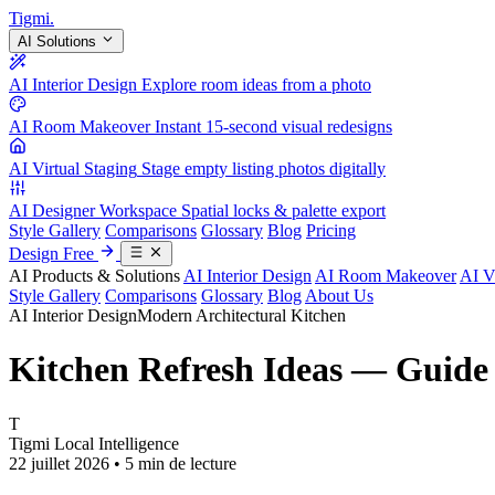
Tigmi
.
AI Solutions
AI Interior Design
Explore room ideas from a photo
AI Room Makeover
Instant 15-second visual redesigns
AI Virtual Staging
Stage empty listing photos digitally
AI Designer Workspace
Spatial locks & palette export
Style Gallery
Comparisons
Glossary
Blog
Pricing
Design Free
AI Products & Solutions
AI Interior Design
AI Room Makeover
AI V
Style Gallery
Comparisons
Glossary
Blog
About Us
AI Interior Design
Modern Architectural Kitchen
Kitchen Refresh Ideas — Guide 
T
Tigmi Local Intelligence
22 juillet 2026 • 5 min de lecture