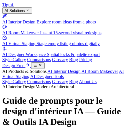
Tigmi
.
AI Solutions
AI Interior Design
Explore room ideas from a photo
AI Room Makeover
Instant 15-second visual redesigns
AI Virtual Staging
Stage empty listing photos digitally
AI Designer Workspace
Spatial locks & palette export
Style Gallery
Comparisons
Glossary
Blog
Pricing
Design Free
AI Products & Solutions
AI Interior Design
AI Room Makeover
AI
Virtual Staging
AI Designer Tools
Style Gallery
Comparisons
Glossary
Blog
About Us
AI Interior Design
Modern Architectural
Guide de prompts pour le
design d'intérieur IA — Guide
& Outils IA Design