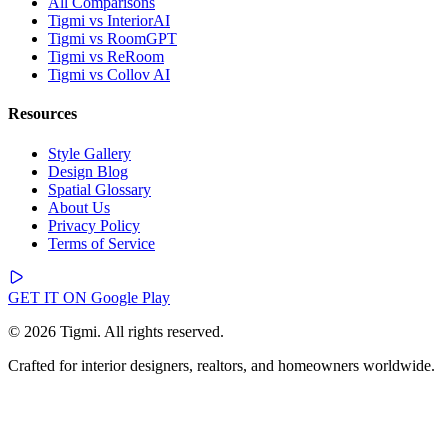
All Comparisons
Tigmi vs InteriorAI
Tigmi vs RoomGPT
Tigmi vs ReRoom
Tigmi vs Collov AI
Resources
Style Gallery
Design Blog
Spatial Glossary
About Us
Privacy Policy
Terms of Service
GET IT ON
Google Play
© 2026 Tigmi. All rights reserved.
Crafted for interior designers, realtors, and homeowners worldwide.