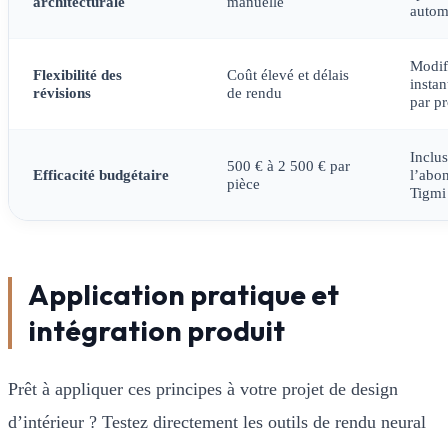
architecturale
manuelle
autom
Modif
Flexibilité des
Coût élevé et délais
instan
révisions
de rendu
par p
Inclu
500 € à 2 500 € par
Efficacité budgétaire
l’abo
pièce
Tigmi
Application pratique et
intégration produit
Prêt à appliquer ces principes à votre projet de design
d’intérieur ? Testez directement les outils de rendu neural