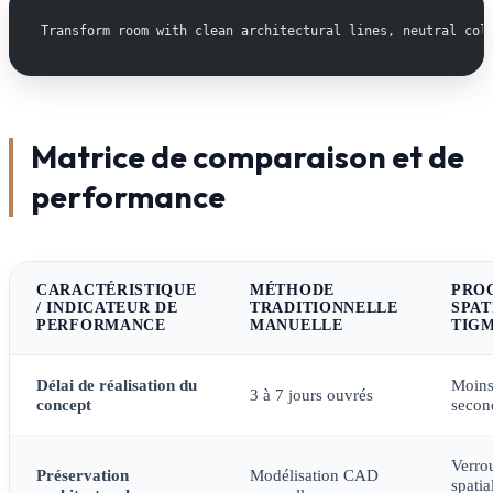
Transform room with clean architectural lines, neutral col
Matrice de comparaison et de
performance
CARACTÉRISTIQUE
MÉTHODE
PRO
/ INDICATEUR DE
TRADITIONNELLE
SPAT
PERFORMANCE
MANUELLE
TIGM
Délai de réalisation du
Moins
3 à 7 jours ouvrés
concept
secon
Verrou
Préservation
Modélisation CAD
spati