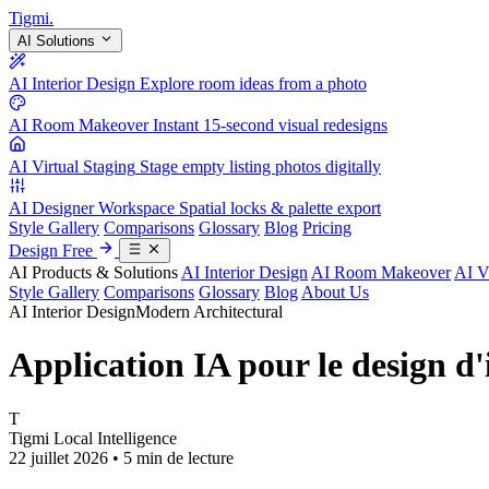
Tigmi
.
AI Solutions
AI Interior Design
Explore room ideas from a photo
AI Room Makeover
Instant 15-second visual redesigns
AI Virtual Staging
Stage empty listing photos digitally
AI Designer Workspace
Spatial locks & palette export
Style Gallery
Comparisons
Glossary
Blog
Pricing
Design Free
AI Products & Solutions
AI Interior Design
AI Room Makeover
AI V
Style Gallery
Comparisons
Glossary
Blog
About Us
AI Interior Design
Modern Architectural
Application IA pour le design d
T
Tigmi Local Intelligence
22 juillet 2026 • 5 min de lecture