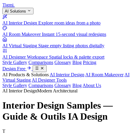
Tigmi
.
AI Solutions
AI Interior Design
Explore room ideas from a photo
AI Room Makeover
Instant 15-second visual redesigns
AI Virtual Staging
Stage empty listing photos digitally
AI Designer Workspace
Spatial locks & palette export
Style Gallery
Comparisons
Glossary
Blog
Pricing
Design Free
AI Products & Solutions
AI Interior Design
AI Room Makeover
AI
Virtual Staging
AI Designer Tools
Style Gallery
Comparisons
Glossary
Blog
About Us
AI Interior Design
Modern Architectural
Interior Design Samples —
Guide & Outils IA Design
T