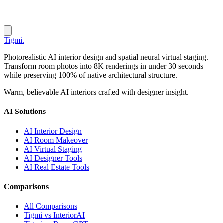
Tigmi
.
Photorealistic AI interior design and spatial neural virtual staging.
Transform room photos into 8K renderings in under 30 seconds
while preserving 100% of native architectural structure.
Warm, believable AI interiors crafted with designer insight.
AI Solutions
AI Interior Design
AI Room Makeover
AI Virtual Staging
AI Designer Tools
AI Real Estate Tools
Comparisons
All Comparisons
Tigmi vs InteriorAI