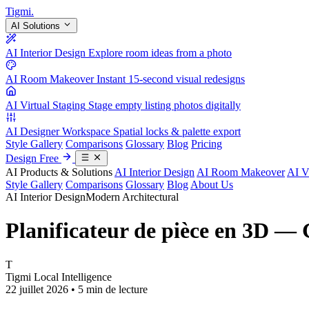
Tigmi
.
AI Solutions
AI Interior Design
Explore room ideas from a photo
AI Room Makeover
Instant 15-second visual redesigns
AI Virtual Staging
Stage empty listing photos digitally
AI Designer Workspace
Spatial locks & palette export
Style Gallery
Comparisons
Glossary
Blog
Pricing
Design Free
AI Products & Solutions
AI Interior Design
AI Room Makeover
AI V
Style Gallery
Comparisons
Glossary
Blog
About Us
AI Interior Design
Modern Architectural
Planificateur de pièce en 3D —
T
Tigmi Local Intelligence
22 juillet 2026 • 5 min de lecture