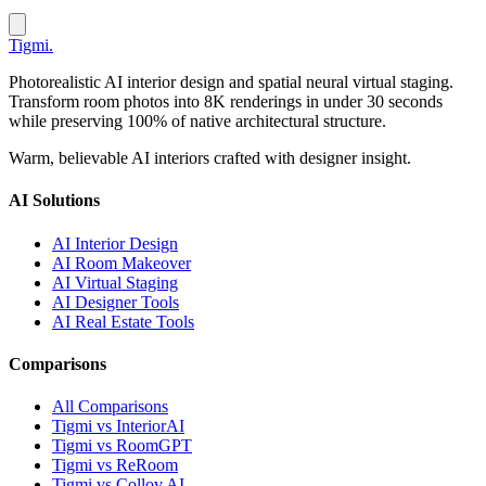
Tigmi
.
Photorealistic AI interior design and spatial neural virtual staging.
Transform room photos into 8K renderings in under 30 seconds
while preserving 100% of native architectural structure.
Warm, believable AI interiors crafted with designer insight.
AI Solutions
AI Interior Design
AI Room Makeover
AI Virtual Staging
AI Designer Tools
AI Real Estate Tools
Comparisons
All Comparisons
Tigmi vs InteriorAI
Tigmi vs RoomGPT
Tigmi vs ReRoom
Tigmi vs Collov AI