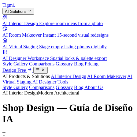
Tigmi
.
AI Solutions
AI Interior Design
Explore room ideas from a photo
AI Room Makeover
Instant 15-second visual redesigns
AI Virtual Staging
Stage empty listing photos digitally
AI Designer Workspace
Spatial locks & palette export
Style Gallery
Comparisons
Glossary
Blog
Pricing
Design Free
AI Products & Solutions
AI Interior Design
AI Room Makeover
AI
Virtual Staging
AI Designer Tools
Style Gallery
Comparisons
Glossary
Blog
About Us
AI Interior Design
Modern Architectural
Shop Design — Guía de Diseño
IA
T