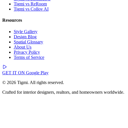
Tigmi vs ReRoom
Tigmi vs Collov AI
Resources
Style Gallery
Design Blog
Spatial Glossary
About Us
Privacy Policy
Terms of Service
GET IT ON
Google Play
© 2026 Tigmi. All rights reserved.
Crafted for interior designers, realtors, and homeowners worldwide.