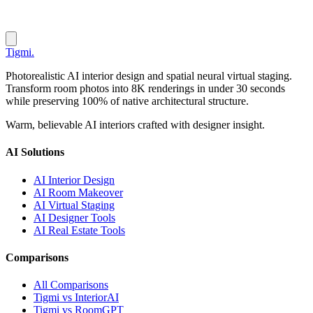
Tigmi
.
Photorealistic AI interior design and spatial neural virtual staging.
Transform room photos into 8K renderings in under 30 seconds
while preserving 100% of native architectural structure.
Warm, believable AI interiors crafted with designer insight.
AI Solutions
AI Interior Design
AI Room Makeover
AI Virtual Staging
AI Designer Tools
AI Real Estate Tools
Comparisons
All Comparisons
Tigmi vs InteriorAI
Tigmi vs RoomGPT