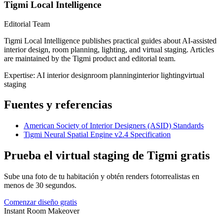
Tigmi Local Intelligence
Editorial Team
Tigmi Local Intelligence publishes practical guides about AI-assisted
interior design, room planning, lighting, and virtual staging. Articles
are maintained by the Tigmi product and editorial team.
Expertise:
AI interior design
room planning
interior lighting
virtual
staging
Fuentes y referencias
American Society of Interior Designers (ASID) Standards
Tigmi Neural Spatial Engine v2.4 Specification
Prueba el virtual staging de Tigmi gratis
Sube una foto de tu habitación y obtén renders fotorrealistas en
menos de 30 segundos.
Comenzar diseño gratis
Instant Room Makeover