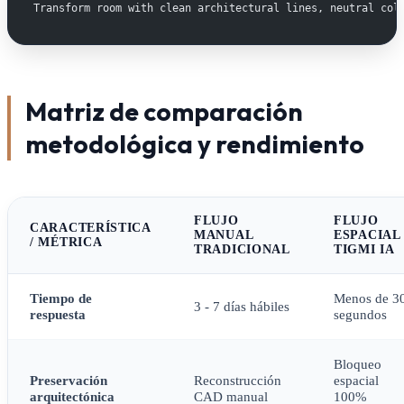
Transform room with clean architectural lines, neutral col
Matriz de comparación
metodológica y rendimiento
FLUJO
FLUJO
CARACTERÍSTICA
MANUAL
ESPACIAL
/ MÉTRICA
TRADICIONAL
TIGMI IA
Tiempo de
Menos de 3
3 - 7 días hábiles
respuesta
segundos
Bloqueo
Preservación
Reconstrucción
espacial
arquitectónica
CAD manual
100%