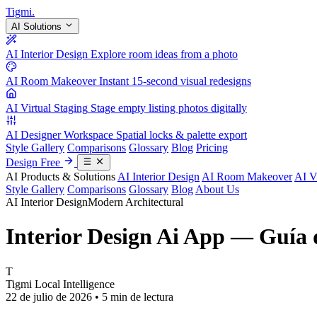
Tigmi
.
AI Solutions
AI Interior Design
Explore room ideas from a photo
AI Room Makeover
Instant 15-second visual redesigns
AI Virtual Staging
Stage empty listing photos digitally
AI Designer Workspace
Spatial locks & palette export
Style Gallery
Comparisons
Glossary
Blog
Pricing
Design Free
AI Products & Solutions
AI Interior Design
AI Room Makeover
AI V
Style Gallery
Comparisons
Glossary
Blog
About Us
AI Interior Design
Modern Architectural
Interior Design Ai App — Guía 
T
Tigmi Local Intelligence
22 de julio de 2026 • 5 min de lectura