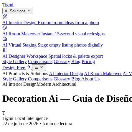
Tigmi
.
AI Solutions
AI Interior Design
Explore room ideas from a photo
AI Room Makeover
Instant 15-second visual redesigns
AI Virtual Staging
Stage empty listing photos digitally
AI Designer Workspace
Spatial locks & palette export
Style Gallery
Comparisons
Glossary
Blog
Pricing
Design Free
AI Products & Solutions
AI Interior Design
AI Room Makeover
AI V
Style Gallery
Comparisons
Glossary
Blog
About Us
AI Interior Design
Modern Architectural
Decoration Ai — Guía de Diseñ
T
Tigmi Local Intelligence
22 de julio de 2026 • 5 min de lectura