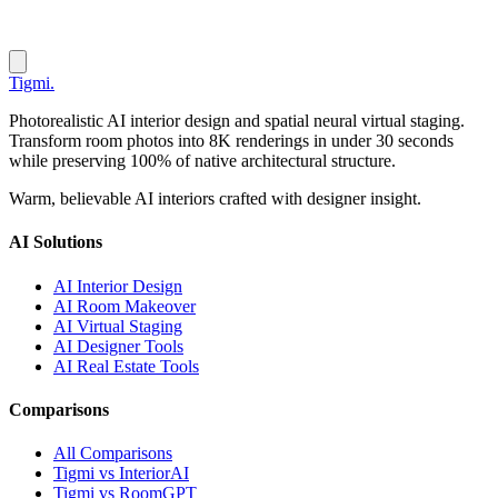
Tigmi
.
Photorealistic AI interior design and spatial neural virtual staging.
Transform room photos into 8K renderings in under 30 seconds
while preserving 100% of native architectural structure.
Warm, believable AI interiors crafted with designer insight.
AI Solutions
AI Interior Design
AI Room Makeover
AI Virtual Staging
AI Designer Tools
AI Real Estate Tools
Comparisons
All Comparisons
Tigmi vs InteriorAI
Tigmi vs RoomGPT