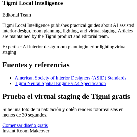
Tigmi Local Intelligence
Editorial Team
Tigmi Local Intelligence publishes practical guides about AI-assisted
interior design, room planning, lighting, and virtual staging. Articles
are maintained by the Tigmi product and editorial team.
Expertise:
AI interior design
room planning
interior lighting
virtual
staging
Fuentes y referencias
American Society of Interior Designers (ASID) Standards
Tigmi Neural Spatial Engine v2.4 Specification
Prueba el virtual staging de Tigmi gratis
Sube una foto de tu habitación y obtén renders fotorrealistas en
menos de 30 segundos.
Comenzar diseño gratis
Instant Room Makeover