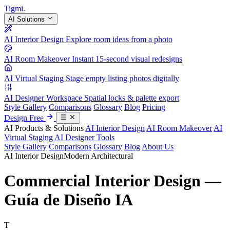
Tigmi
.
AI Solutions
AI Interior Design
Explore room ideas from a photo
AI Room Makeover
Instant 15-second visual redesigns
AI Virtual Staging
Stage empty listing photos digitally
AI Designer Workspace
Spatial locks & palette export
Style Gallery
Comparisons
Glossary
Blog
Pricing
Design Free
AI Products & Solutions
AI Interior Design
AI Room Makeover
AI
Virtual Staging
AI Designer Tools
Style Gallery
Comparisons
Glossary
Blog
About Us
AI Interior Design
Modern Architectural
Commercial Interior Design —
Guía de Diseño IA
T