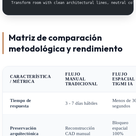
Transform room with clean architectural lines, neutral col
Matriz de comparación
metodológica y rendimiento
FLUJO
FLUJO
CARACTERÍSTICA
MANUAL
ESPACIAL
/ MÉTRICA
TRADICIONAL
TIGMI IA
Tiempo de
Menos de 3
3 - 7 días hábiles
respuesta
segundos
Bloqueo
Preservación
Reconstrucción
espacial
arquitectónica
CAD manual
100%