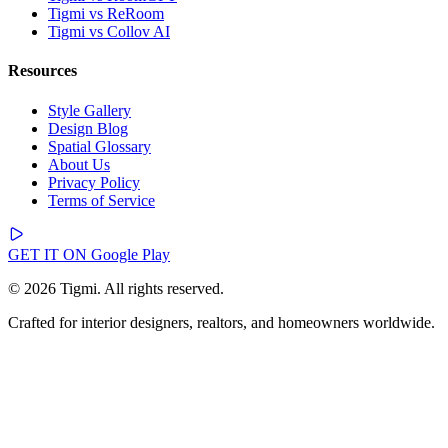
Tigmi vs ReRoom
Tigmi vs Collov AI
Resources
Style Gallery
Design Blog
Spatial Glossary
About Us
Privacy Policy
Terms of Service
GET IT ON
Google Play
© 2026 Tigmi. All rights reserved.
Crafted for interior designers, realtors, and homeowners worldwide.