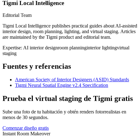
Tigmi Local Intelligence
Editorial Team
Tigmi Local Intelligence publishes practical guides about AI-assisted
interior design, room planning, lighting, and virtual staging. Articles
are maintained by the Tigmi product and editorial team.
Expertise:
AI interior design
room planning
interior lighting
virtual
staging
Fuentes y referencias
American Society of Interior Designers (ASID) Standards
Tigmi Neural Spatial Engine v2.4 Specification
Prueba el virtual staging de Tigmi gratis
Sube una foto de tu habitación y obtén renders fotorrealistas en
menos de 30 segundos.
Comenzar diseño gratis
Instant Room Makeover