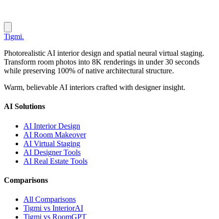
Tigmi
.
Photorealistic AI interior design and spatial neural virtual staging.
Transform room photos into 8K renderings in under 30 seconds
while preserving 100% of native architectural structure.
Warm, believable AI interiors crafted with designer insight.
AI Solutions
AI Interior Design
AI Room Makeover
AI Virtual Staging
AI Designer Tools
AI Real Estate Tools
Comparisons
All Comparisons
Tigmi vs InteriorAI
Tigmi vs RoomGPT