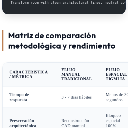
Transform room with clean architectural lines, neutral col
Matriz de comparación
metodológica y rendimiento
FLUJO
FLUJO
CARACTERÍSTICA
MANUAL
ESPACIAL
/ MÉTRICA
TRADICIONAL
TIGMI IA
Tiempo de
Menos de 3
3 - 7 días hábiles
respuesta
segundos
Bloqueo
Preservación
Reconstrucción
espacial
arquitectónica
CAD manual
100%