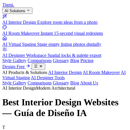
Tigmi
.
AI Solutions
AI Interior Design
Explore room ideas from a photo
AI Room Makeover
Instant 15-second visual redesigns
AI Virtual Staging
Stage empty listing photos digitally
AI Designer Workspace
Spatial locks & palette export
Style Gallery
Comparisons
Glossary
Blog
Pricing
Design Free
AI Products & Solutions
AI Interior Design
AI Room Makeover
AI
Virtual Staging
AI Designer Tools
Style Gallery
Comparisons
Glossary
Blog
About Us
AI Interior Design
Modern Architectural
Best Interior Design Websites
— Guía de Diseño IA
T