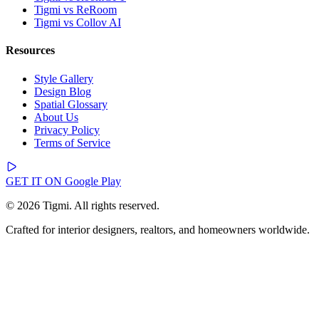
Tigmi vs ReRoom
Tigmi vs Collov AI
Resources
Style Gallery
Design Blog
Spatial Glossary
About Us
Privacy Policy
Terms of Service
GET IT ON
Google Play
© 2026 Tigmi. All rights reserved.
Crafted for interior designers, realtors, and homeowners worldwide.