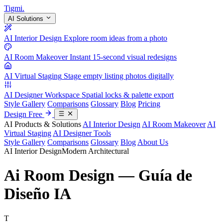
Tigmi
.
AI Solutions
AI Interior Design
Explore room ideas from a photo
AI Room Makeover
Instant 15-second visual redesigns
AI Virtual Staging
Stage empty listing photos digitally
AI Designer Workspace
Spatial locks & palette export
Style Gallery
Comparisons
Glossary
Blog
Pricing
Design Free
AI Products & Solutions
AI Interior Design
AI Room Makeover
AI
Virtual Staging
AI Designer Tools
Style Gallery
Comparisons
Glossary
Blog
About Us
AI Interior Design
Modern Architectural
Ai Room Design — Guía de
Diseño IA
T