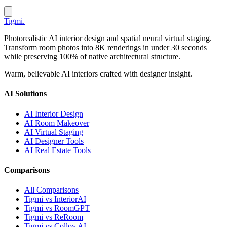
Tigmi
.
Photorealistic AI interior design and spatial neural virtual staging.
Transform room photos into 8K renderings in under 30 seconds
while preserving 100% of native architectural structure.
Warm, believable AI interiors crafted with designer insight.
AI Solutions
AI Interior Design
AI Room Makeover
AI Virtual Staging
AI Designer Tools
AI Real Estate Tools
Comparisons
All Comparisons
Tigmi vs InteriorAI
Tigmi vs RoomGPT
Tigmi vs ReRoom
Tigmi vs Collov AI