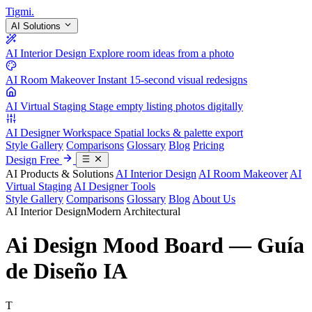
Tigmi
.
AI Solutions
AI Interior Design
Explore room ideas from a photo
AI Room Makeover
Instant 15-second visual redesigns
AI Virtual Staging
Stage empty listing photos digitally
AI Designer Workspace
Spatial locks & palette export
Style Gallery
Comparisons
Glossary
Blog
Pricing
Design Free
AI Products & Solutions
AI Interior Design
AI Room Makeover
AI
Virtual Staging
AI Designer Tools
Style Gallery
Comparisons
Glossary
Blog
About Us
AI Interior Design
Modern Architectural
Ai Design Mood Board — Guía
de Diseño IA
T