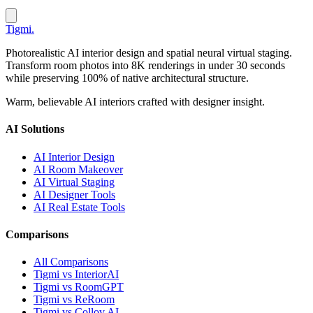
Tigmi
.
Photorealistic AI interior design and spatial neural virtual staging.
Transform room photos into 8K renderings in under 30 seconds
while preserving 100% of native architectural structure.
Warm, believable AI interiors crafted with designer insight.
AI Solutions
AI Interior Design
AI Room Makeover
AI Virtual Staging
AI Designer Tools
AI Real Estate Tools
Comparisons
All Comparisons
Tigmi vs InteriorAI
Tigmi vs RoomGPT
Tigmi vs ReRoom
Tigmi vs Collov AI