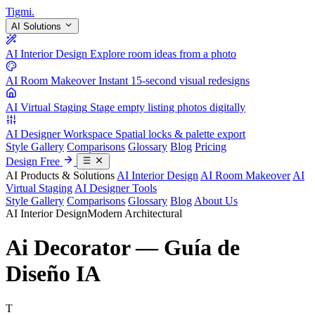
Tigmi
.
AI Solutions
AI Interior Design
Explore room ideas from a photo
AI Room Makeover
Instant 15-second visual redesigns
AI Virtual Staging
Stage empty listing photos digitally
AI Designer Workspace
Spatial locks & palette export
Style Gallery
Comparisons
Glossary
Blog
Pricing
Design Free
AI Products & Solutions
AI Interior Design
AI Room Makeover
AI
Virtual Staging
AI Designer Tools
Style Gallery
Comparisons
Glossary
Blog
About Us
AI Interior Design
Modern Architectural
Ai Decorator — Guía de
Diseño IA
T