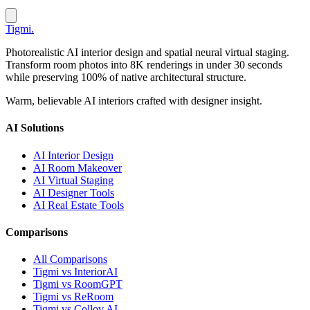
Tigmi
.
Photorealistic AI interior design and spatial neural virtual staging.
Transform room photos into 8K renderings in under 30 seconds
while preserving 100% of native architectural structure.
Warm, believable AI interiors crafted with designer insight.
AI Solutions
AI Interior Design
AI Room Makeover
AI Virtual Staging
AI Designer Tools
AI Real Estate Tools
Comparisons
All Comparisons
Tigmi vs InteriorAI
Tigmi vs RoomGPT
Tigmi vs ReRoom
Tigmi vs Collov AI