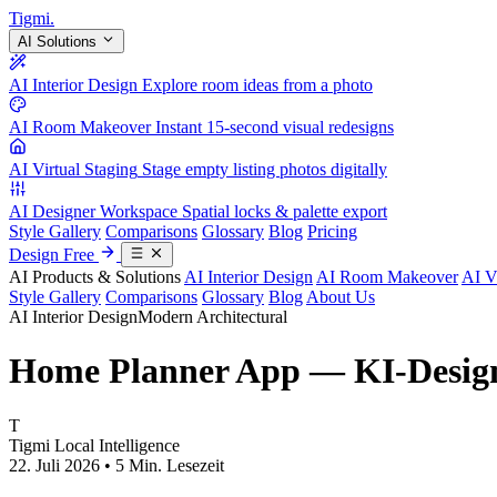
Tigmi
.
AI Solutions
AI Interior Design
Explore room ideas from a photo
AI Room Makeover
Instant 15-second visual redesigns
AI Virtual Staging
Stage empty listing photos digitally
AI Designer Workspace
Spatial locks & palette export
Style Gallery
Comparisons
Glossary
Blog
Pricing
Design Free
AI Products & Solutions
AI Interior Design
AI Room Makeover
AI V
Style Gallery
Comparisons
Glossary
Blog
About Us
AI Interior Design
Modern Architectural
Home Planner App — KI-Design
T
Tigmi Local Intelligence
22. Juli 2026 • 5 Min. Lesezeit