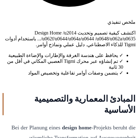
ملخص تنفيذي
اكتشف كيفية تصميم وتحديث Design Home /u2014
/u062f/u0644/u064a/u0644 /u0648/u062a/u0635... باستخدام أدوات
Tigmi للذكاء الاصطناعي. دليل عملي ونماذج أوامر.
✓
يحافظ على هندسة الغرفة والإطارات والإضاءة الطبيعية
✓
تم إنشاؤه عبر محرك Tigmi العصبي المكاني في أقل من
30 ثانية
✓
يتضمن وصفات أوامر تفاعلية وتخصيص المواد
المبادئ المعمارية والتصميمية
الأساسية
Bei der Planung eines
design home
-Projekts beruht die
räumliche Transformation auf Ausgewogenheit: