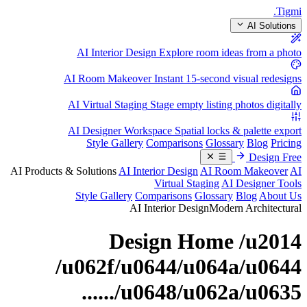
.
Tigmi
AI Solutions
AI Interior Design
Explore room ideas from a photo
AI Room Makeover
Instant 15-second visual redesigns
AI Virtual Staging
Stage empty listing photos digitally
AI Designer Workspace
Spatial locks & palette export
Style Gallery
Comparisons
Glossary
Blog
Pricing
Design Free
AI Products & Solutions
AI Interior Design
AI Room Makeover
AI
Virtual Staging
AI Designer Tools
Style Gallery
Comparisons
Glossary
Blog
About Us
AI Interior Design
Modern Architectural
Design Home /u2014
/u062f/u0644/u064a/u0644
/u0648/u062a/u0635......