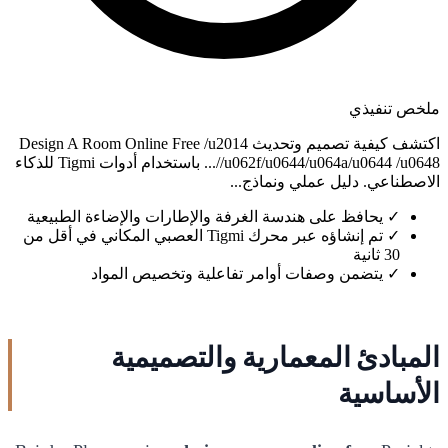
ملخص تنفيذي
اكتشف كيفية تصميم وتحديث Design A Room Online Free /u2014
/u062f/u0644/u064a/u0644 /u0648/... باستخدام أدوات Tigmi للذكاء
الاصطناعي. دليل عملي ونماذج...
✓
يحافظ على هندسة الغرفة والإطارات والإضاءة الطبيعية
✓
تم إنشاؤه عبر محرك Tigmi العصبي المكاني في أقل من
30 ثانية
✓
يتضمن وصفات أوامر تفاعلية وتخصيص المواد
المبادئ المعمارية والتصميمية
الأساسية