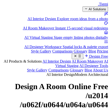
.
Tigmi
AI Solutions
AI Interior Design
Explore room ideas from a photo
AI Room Makeover
Instant 15-second visual redesigns
AI Virtual Staging
Stage empty listing photos digitally
AI Designer Workspace
Spatial locks & palette export
Style Gallery
Comparisons
Glossary
Blog
Pricing
Design Free
AI Products & Solutions
AI Interior Design
AI Room Makeover
AI
Virtual Staging
AI Designer Tools
Style Gallery
Comparisons
Glossary
Blog
About Us
AI Interior Design
Modern Architectural
Design A Room Online Free
/u2014
/u062f/u0644/u064a/u0644