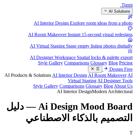
.
Tigmi
AI Solutions
AI Interior Design
Explore room ideas from a photo
AI Room Makeover
Instant 15-second visual redesigns
AI Virtual Staging
Stage empty listing photos digitally
AI Designer Workspace
Spatial locks & palette export
Style Gallery
Comparisons
Glossary
Blog
Pricing
Design Free
AI Products & Solutions
AI Interior Design
AI Room Makeover
AI
Virtual Staging
AI Designer Tools
Style Gallery
Comparisons
Glossary
Blog
About Us
AI Interior Design
Modern Architectural
Ai Design Mood Board — دليل
التصميم بالذكاء الاصطناعي
T