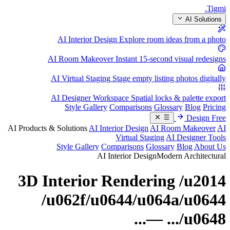
.
Tigmi
AI Solutions
AI Interior Design
Explore room ideas from a photo
AI Room Makeover
Instant 15-second visual redesigns
AI Virtual Staging
Stage empty listing photos digitally
AI Designer Workspace
Spatial locks & palette export
Style Gallery
Comparisons
Glossary
Blog
Pricing
Design Free
AI Products & Solutions
AI Interior Design
AI Room Makeover
AI
Virtual Staging
AI Designer Tools
Style Gallery
Comparisons
Glossary
Blog
About Us
AI Interior Design
Modern Architectural
3D Interior Rendering /u2014
/u062f/u0644/u064a/u0644
/u0648... —...