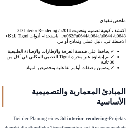
ملخص تنفيذي
اكتشف كيفية تصميم وتحديث 3D Interior Rendering /u2014
/u062f/u0644/u064a/u0644 /u0648... باستخدام أدوات Tigmi للذكاء
الاصطناعي. دليل عملي ونماذج أوامر.
✓
يحافظ على هندسة الغرفة والإطارات والإضاءة الطبيعية
✓
تم إنشاؤه عبر محرك Tigmi العصبي المكاني في أقل من
30 ثانية
✓
يتضمن وصفات أوامر تفاعلية وتخصيص المواد
المبادئ المعمارية والتصميمية
الأساسية
Bei der Planung eines
3d interior rendering
-Projekts
beruht die räumliche Transformation auf Ausgewogenheit: