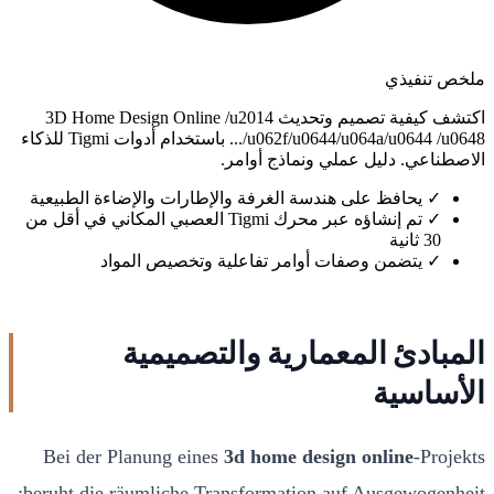
ملخص تنفيذي
اكتشف كيفية تصميم وتحديث 3D Home Design Online /u2014
/u062f/u0644/u064a/u0644 /u0648... باستخدام أدوات Tigmi للذكاء
الاصطناعي. دليل عملي ونماذج أوامر.
✓
يحافظ على هندسة الغرفة والإطارات والإضاءة الطبيعية
✓
تم إنشاؤه عبر محرك Tigmi العصبي المكاني في أقل من
30 ثانية
✓
يتضمن وصفات أوامر تفاعلية وتخصيص المواد
المبادئ المعمارية والتصميمية
الأساسية
Bei der Planung eines
3d home design online
-Projekts
beruht die räumliche Transformation auf Ausgewogenheit: