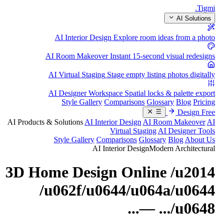
.
Tigmi
AI Solutions
AI Interior Design
Explore room ideas from a photo
AI Room Makeover
Instant 15-second visual redesigns
AI Virtual Staging
Stage empty listing photos digitally
AI Designer Workspace
Spatial locks & palette export
Style Gallery
Comparisons
Glossary
Blog
Pricing
Design Free
AI Products & Solutions
AI Interior Design
AI Room Makeover
AI
Virtual Staging
AI Designer Tools
Style Gallery
Comparisons
Glossary
Blog
About Us
AI Interior Design
Modern Architectural
3D Home Design Online /u2014
/u062f/u0644/u064a/u0644
/u0648... —...